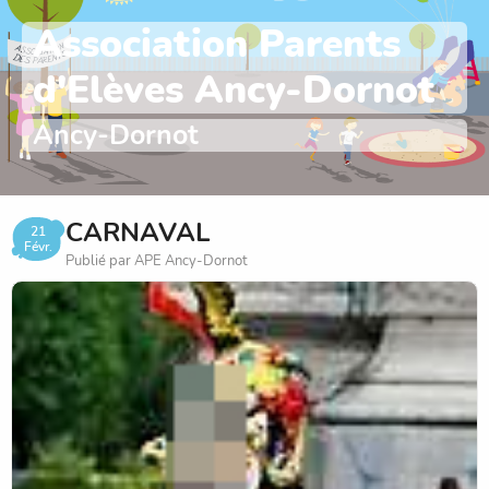
Association Parents
d'Elèves Ancy-Dornot
Ancy-Dornot
CARNAVAL
21
Févr.
Publié par APE Ancy-Dornot