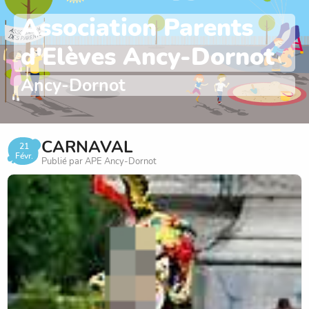
Association Parents
d'Elèves Ancy-Dornot
Ancy-Dornot
CARNAVAL
21
Févr.
Publié par APE Ancy-Dornot